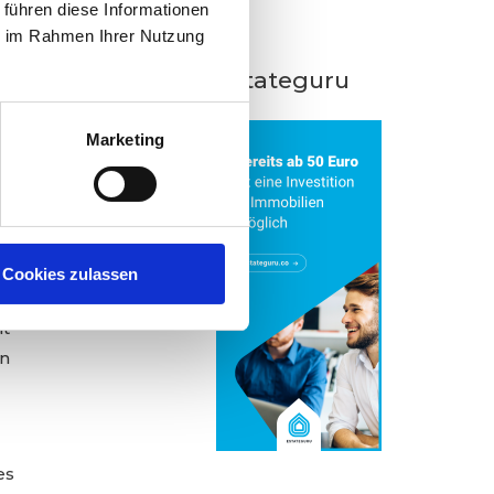
 führen diese Informationen
ie im Rahmen Ihrer Nutzung
Estateguru
Marketing
o
t
Cookies zulassen
n
ät
an
es