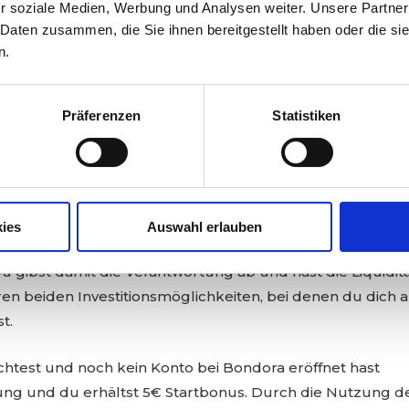
r soziale Medien, Werbung und Analysen weiter. Unsere Partner
 Daten zusammen, die Sie ihnen bereitgestellt haben oder die s
n.
ortfolio Pro wird dein Geld automatisch, nach der
Präferenzen
Statistiken
t. Hier gibt es keinerlei Rückkaufgarantie und die
steigender Dauer auch immer höher. Daher erhälst du auf
n, die das Risiko widerspiegeln. Ich nutze das Angebot G
nssatz von max. 4 % p.a. für Neukunden. Im Vergleich zum
ro ist dabei der Vorteil der höheren Liquidität. Du kanns
ies
Auswahl erlauben
s zu 400 € einzahlen und dieser wird in die verschiedene
Du gibst damit die Verantwortung ab und hast die Liquidit
en beiden Investitionsmöglichkeiten, bei denen du dich 
t.
test und noch kein Konto bei Bondora eröffnet hast
ung und du erhältst 5€ Startbonus. Durch die Nutzung d