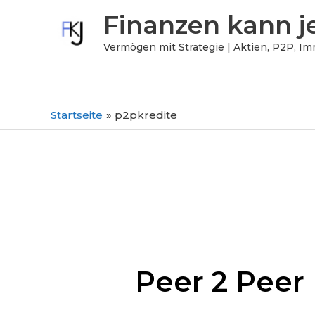
Zum
Finanzen kann j
Inhalt
springen
Vermögen mit Strategie | Aktien, P2P, Im
Startseite
p2pkredite
Peer 2 Peer 