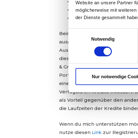
Portfolio Manager
Website an unsere Partner fü
Portfolio Pro
möglicherweise mit weiteren
der Dienste gesammelt habe
Go & Grow
Einwilligungsauswahl
Beim Portfolio Manger und mit P
Notwendig
ausgewählten Strategie, investier
Ausfallrate der Kredite ist mit 
dieser Plattform sehr hohe Zinse
& Grow, hier erhälst du einen Zi
Portfolio Manager und Portfolio P
Nur notwendige Cook
einen monatlichen Betrag von bi
Verfügbaren Kredite investiert. 
als Vorteil gegenüber den ander
die Laufzeiten der Kredite bindes
Wenn du mich unterstützen möch
nutze diesen
Link
zur Registrier