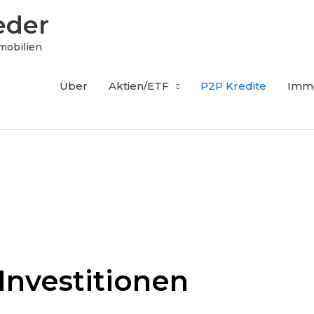
eder
mobilien
Über
Aktien/ETF
P2P Kredite
Immo
Investitionen